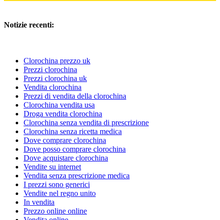
Notizie recenti:
Clorochina prezzo uk
Prezzi clorochina
Prezzi clorochina uk
Vendita clorochina
Prezzi di vendita della clorochina
Clorochina vendita usa
Droga vendita clorochina
Clorochina senza vendita di prescrizione
Clorochina senza ricetta medica
Dove comprare clorochina
Dove posso comprare clorochina
Dove acquistare clorochina
Vendite su internet
Vendita senza prescrizione medica
I prezzi sono generici
Vendite nel regno unito
In vendita
Prezzo online online
Vendita online