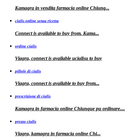
Kamagra in
vendita
farmacia online
Chiunq...
cialis online senza ricetta
Connect is available
to buy from. Kama...
ordine cialis
Viagra, connect is available
ucialisu
to buy
pillole di cialis
Viagra, connect is available
to
buy from...
prescrizione di cialis
Kamagra in farmacia
online Chiunque pu ordinare....
prezzo cialis
Viagra, kamagra
in farmacia online Chi...