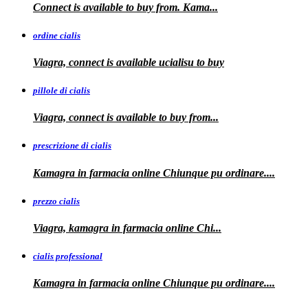
Connect is available
to buy from. Kama...
ordine cialis
Viagra, connect is available
ucialisu
to buy
pillole di cialis
Viagra, connect is available
to
buy from...
prescrizione di cialis
Kamagra in farmacia
online Chiunque pu ordinare....
prezzo cialis
Viagra, kamagra
in farmacia online Chi...
cialis professional
Kamagra
in farmacia online Chiunque pu ordinare....