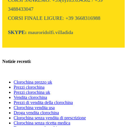
CORSI SANREMO: +39(0)183.654302 / +39
3488433047
CORSI FINALE LIGURE: +39 3668316988
SKYPE:
mauroridolfi.villadida
Notizie recenti:
Clorochina prezzo uk
Prezzi clorochina
Prezzi clorochina uk
Vendita clorochina
Prezzi di vendita della clorochina
Clorochina vendita usa
Droga vendita clorochina
Clorochina senza vendita di prescrizione
Clorochina senza ricetta medica