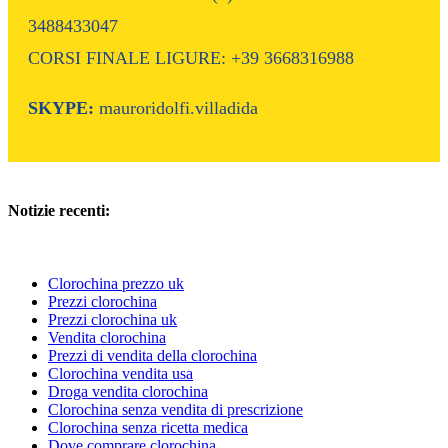
3488433047
CORSI FINALE LIGURE: +39 3668316988
SKYPE:
mauroridolfi.villadida
Notizie recenti:
Clorochina prezzo uk
Prezzi clorochina
Prezzi clorochina uk
Vendita clorochina
Prezzi di vendita della clorochina
Clorochina vendita usa
Droga vendita clorochina
Clorochina senza vendita di prescrizione
Clorochina senza ricetta medica
Dove comprare clorochina