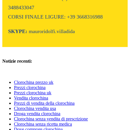
3488433047
CORSI FINALE LIGURE: +39 3668316988
SKYPE:
mauroridolfi.villadida
Notizie recenti:
Clorochina prezzo uk
Prezzi clorochina
Prezzi clorochina uk
Vendita clorochina
Prezzi di vendita della clorochina
Clorochina vendita usa
Droga vendita clorochina
Clorochina senza vendita di prescrizione
Clorochina senza ricetta medica
Dove comprare clorochina