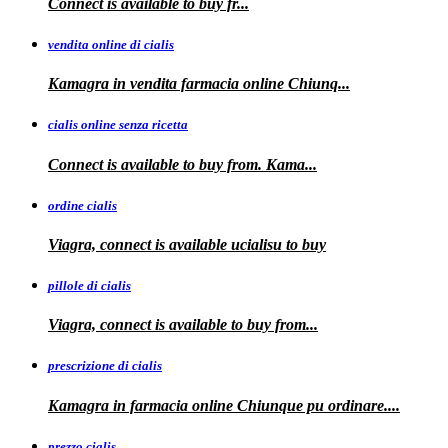
Connect is
available
to buy fr...
vendita online di cialis
Kamagra in
vendita
farmacia online
Chiunq...
cialis online senza ricetta
Connect is available
to buy from. Kama...
ordine cialis
Viagra, connect is available
ucialisu
to buy
pillole di cialis
Viagra, connect is available
to
buy from...
prescrizione di cialis
Kamagra in farmacia
online Chiunque pu ordinare....
prezzo cialis