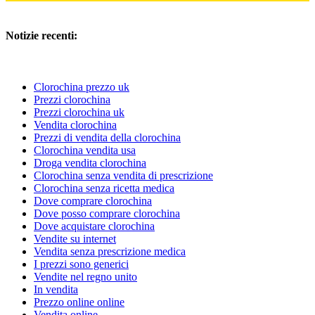
Notizie recenti:
Clorochina prezzo uk
Prezzi clorochina
Prezzi clorochina uk
Vendita clorochina
Prezzi di vendita della clorochina
Clorochina vendita usa
Droga vendita clorochina
Clorochina senza vendita di prescrizione
Clorochina senza ricetta medica
Dove comprare clorochina
Dove posso comprare clorochina
Dove acquistare clorochina
Vendite su internet
Vendita senza prescrizione medica
I prezzi sono generici
Vendite nel regno unito
In vendita
Prezzo online online
Vendita online