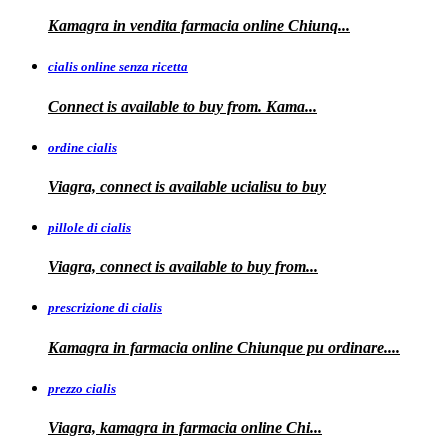
Kamagra in
vendita
farmacia online
Chiunq...
cialis online senza ricetta
Connect is available
to buy from. Kama...
ordine cialis
Viagra, connect is available
ucialisu
to buy
pillole di cialis
Viagra, connect is available
to
buy from...
prescrizione di cialis
Kamagra in farmacia
online Chiunque pu ordinare....
prezzo cialis
Viagra, kamagra
in farmacia online Chi...