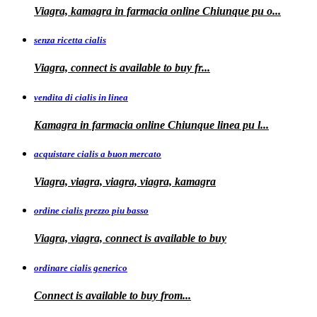
Viagra, kamagra
in farmacia online Chiunque pu o...
senza ricetta cialis
Viagra, connect is available to
buy fr...
vendita di cialis in linea
Kamagra in farmacia online Chiunque
linea
pu
l...
acquistare cialis a buon mercato
Viagra, viagra, viagra, viagra, kamagra
ordine cialis prezzo piu basso
Viagra, viagra, connect is available to
buy
ordinare cialis generico
Connect is
available to
buy
from...