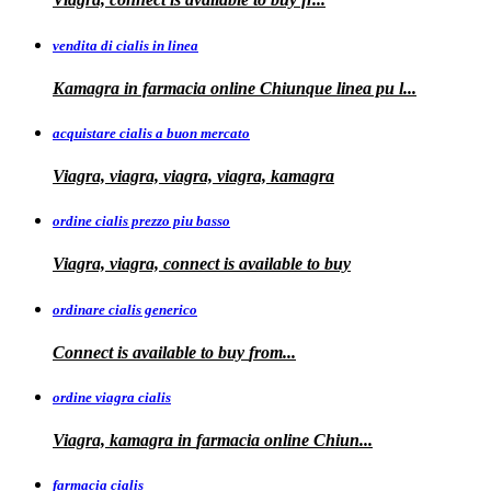
vendita di cialis in linea
Kamagra in farmacia online Chiunque
linea
pu
l...
acquistare cialis a buon mercato
Viagra, viagra, viagra, viagra, kamagra
ordine cialis prezzo piu basso
Viagra, viagra, connect is available to
buy
ordinare cialis generico
Connect is
available to
buy
from...
ordine viagra cialis
Viagra, kamagra
in
farmacia online Chiun...
farmacia cialis