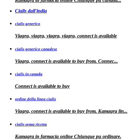
Kamagra in
farmacia online Chiunque pu
canada...
Cialis dall'india
cialis generico
Viagra, viagra, viagra, viagra, connect is available
cialis generico canadese
Viagra, connect is available to
buy from. Connec...
cialis in canada
Connect is
available to buy
ordine della linea cialis
Viagra, connect is available to buy from. Kamagra
lin...
cialis senza ricetta
Kamagra in farmacia online Chiunque pu ordinare.