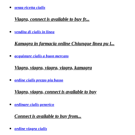
senza ricetta cialis
Viagra, connect is available to
buy fr...
vendita di cialis in linea
Kamagra in farmacia online Chiunque
linea
pu
l...
acquistare cialis a buon mercato
Viagra, viagra, viagra, viagra, kamagra
ordine cialis prezzo piu basso
Viagra, viagra, connect is available to
buy
ordinare cialis generico
Connect is
available to
buy
from...
ordine viagra cialis