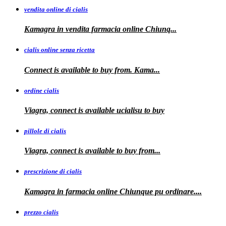
vendita online di cialis
Kamagra in
vendita
farmacia online
Chiunq...
cialis online senza ricetta
Connect is available
to buy from. Kama...
ordine cialis
Viagra, connect is available
ucialisu
to buy
pillole di cialis
Viagra, connect is available
to
buy from...
prescrizione di cialis
Kamagra in farmacia
online Chiunque pu ordinare....
prezzo cialis