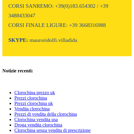
CORSI SANREMO: +39(0)183.654302 / +39
3488433047
CORSI FINALE LIGURE: +39 3668316988
SKYPE:
mauroridolfi.villadida
Notizie recenti:
Clorochina prezzo uk
Prezzi clorochina
Prezzi clorochina uk
Vendita clorochina
Prezzi di vendita della clorochina
Clorochina vendita usa
Droga vendita clorochina
Clorochina senza vendita di prescrizione