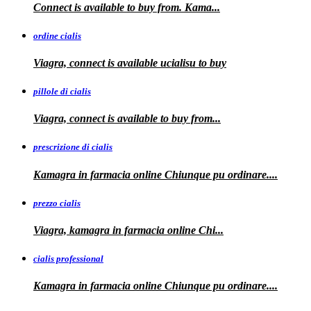
Connect is available
to buy from. Kama...
ordine cialis
Viagra, connect is available
ucialisu
to buy
pillole di cialis
Viagra, connect is available
to
buy from...
prescrizione di cialis
Kamagra in farmacia
online Chiunque pu ordinare....
prezzo cialis
Viagra, kamagra
in farmacia online Chi...
cialis professional
Kamagra
in farmacia online Chiunque pu ordinare....