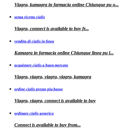
Viagra, kamagra
in farmacia online Chiunque pu o...
senza ricetta cialis
Viagra, connect is available to
buy fr...
vendita di cialis in linea
Kamagra in farmacia online Chiunque
linea
pu
l...
acquistare cialis a buon mercato
Viagra, viagra, viagra, viagra, kamagra
ordine cialis prezzo piu basso
Viagra, viagra, connect is available to
buy
ordinare cialis generico
Connect is
available to
buy
from...