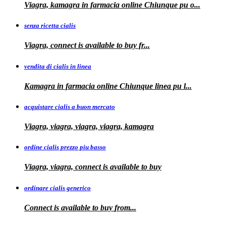
Viagra, kamagra
in farmacia online Chiunque pu o...
senza ricetta cialis
Viagra, connect is available to
buy fr...
vendita di cialis in linea
Kamagra in farmacia online Chiunque
linea
pu
l...
acquistare cialis a buon mercato
Viagra, viagra, viagra, viagra, kamagra
ordine cialis prezzo piu basso
Viagra, viagra, connect is available to
buy
ordinare cialis generico
Connect is
available to
buy
from...