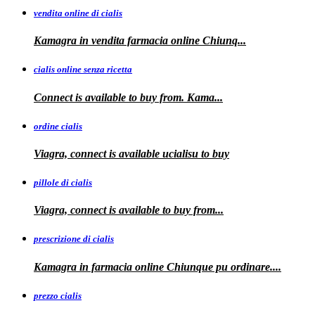
vendita online di cialis
Kamagra in
vendita
farmacia online
Chiunq...
cialis online senza ricetta
Connect is available
to buy from. Kama...
ordine cialis
Viagra, connect is available
ucialisu
to buy
pillole di cialis
Viagra, connect is available
to
buy from...
prescrizione di cialis
Kamagra in farmacia
online Chiunque pu ordinare....
prezzo cialis