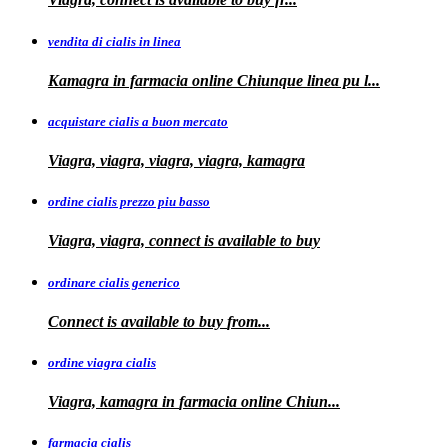
vendita di cialis in linea
Kamagra in farmacia online Chiunque
linea
pu
l...
acquistare cialis a buon mercato
Viagra, viagra, viagra, viagra, kamagra
ordine cialis prezzo piu basso
Viagra, viagra, connect is available to
buy
ordinare cialis generico
Connect is
available to
buy
from...
ordine viagra cialis
Viagra, kamagra
in
farmacia online Chiun...
farmacia cialis