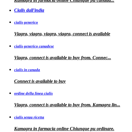
Kamagra in
farmacia online Chiunque pu
canada...
Cialis dall'india
cialis generico
Viagra, viagra, viagra, viagra, connect is available
cialis generico canadese
Viagra, connect is available to
buy from. Connec...
cialis in canada
Connect is
available to buy
ordine della linea cialis
Viagra, connect is available to buy from. Kamagra
lin...
cialis senza ricetta
Kamagra in farmacia online Chiunque pu ordinare.