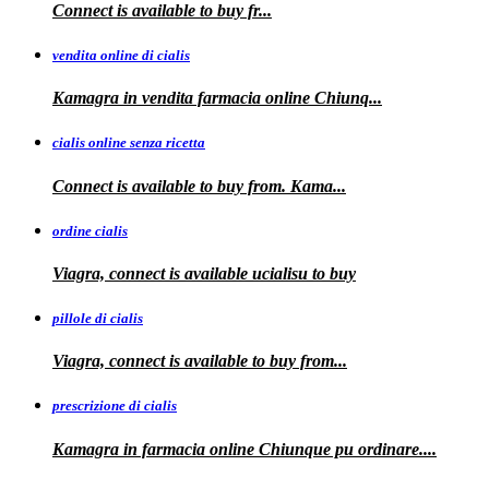
Connect is
available
to buy fr...
vendita online di cialis
Kamagra in
vendita
farmacia online
Chiunq...
cialis online senza ricetta
Connect is available
to buy from. Kama...
ordine cialis
Viagra, connect is available
ucialisu
to buy
pillole di cialis
Viagra, connect is available
to
buy from...
prescrizione di cialis
Kamagra in farmacia
online Chiunque pu ordinare....