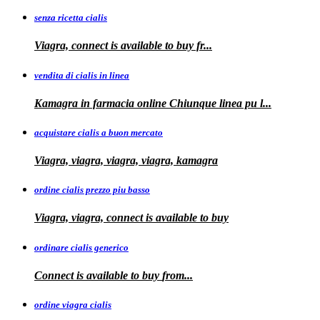
senza ricetta cialis
Viagra, connect is available to
buy fr...
vendita di cialis in linea
Kamagra in farmacia online Chiunque
linea
pu
l...
acquistare cialis a buon mercato
Viagra, viagra, viagra, viagra, kamagra
ordine cialis prezzo piu basso
Viagra, viagra, connect is available to
buy
ordinare cialis generico
Connect is
available to
buy
from...
ordine viagra cialis